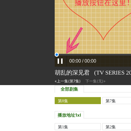
胡乱的深见君
(TV SERIES
2
«上一集(第7集)
下一集(无)»
全部剧集
第8集
第7集
播放地址1xl
第1集
第2集