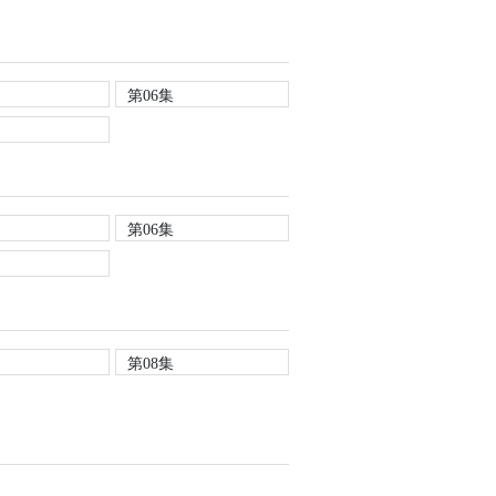
第06集
第06集
第08集