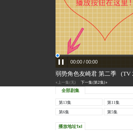
弱势角色友崎君 第二季
(TV
«上一集(无)
下一集(第2集)»
全部剧集
第13集
第11集
第6集
第5集
播放地址1xl