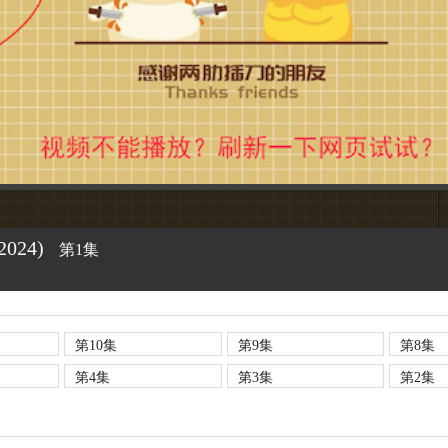
2024)
第1集
第10集
第9集
第8集
第4集
第3集
第2集