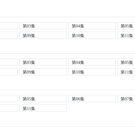
第03集
第04集
第05集
第09集
第10集
第11集
第03集
第04集
第05集
第09集
第10集
第11集
第05集
第06集
第07集
第11集