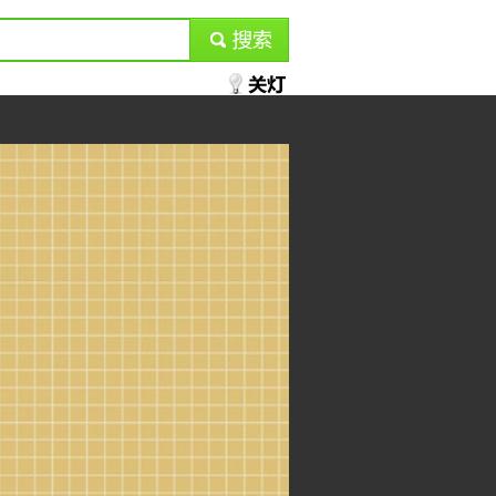
submit