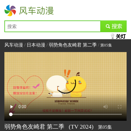
风车动漫
submit
风车动漫
/
日本动漫
/
弱势角色友崎君 第二季
/
第05集
弱势角色友崎君 第二季
(TV
2024)
第05集