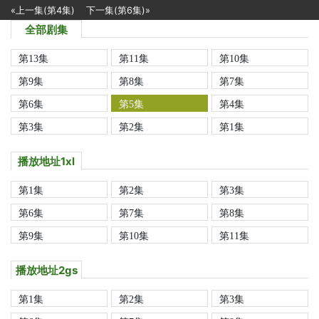
«上一集(第4集)
下一集(第6集)»
全部剧集
第13集
第11集
第10集
第9集
第8集
第7集
第6集
第5集
第4集
第3集
第2集
第1集
播放地址1xl
第1集
第2集
第3集
第6集
第7集
第8集
第9集
第10集
第11集
播放地址2gs
第1集
第2集
第3集