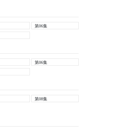
第06集
第06集
第08集