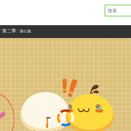
 第二季
/
第02集