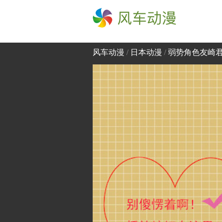
风车动漫
风车动漫
/
日本动漫
/
弱势角色友崎君