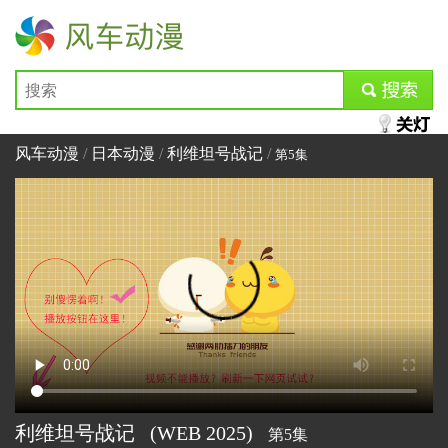
风车动漫
submit
风车动漫
/
日本动漫
/
利维坦号战记
/
第5集
利维坦号战记
(WEB
2025)
第5集