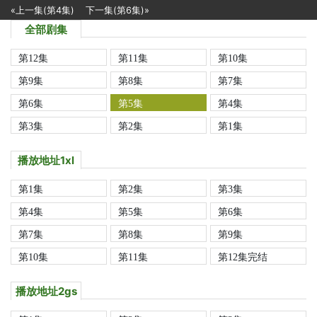
«上一集(第4集)
下一集(第6集)»
全部剧集
第12集
第11集
第10集
第9集
第8集
第7集
第6集
第5集
第4集
第3集
第2集
第1集
播放地址1xl
第1集
第2集
第3集
第4集
第5集
第6集
第7集
第8集
第9集
第10集
第11集
第12集完结
播放地址2gs