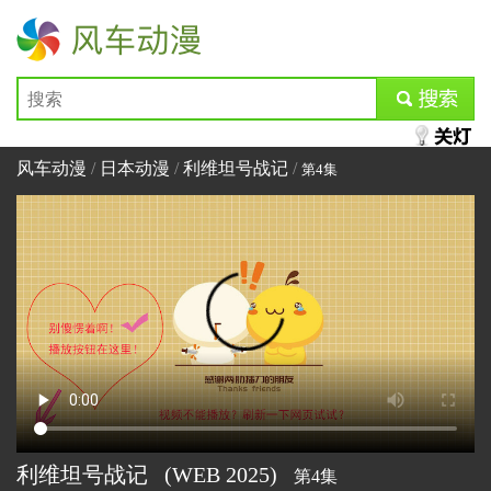
风车动漫
submit
风车动漫
/
日本动漫
/
利维坦号战记
/
第4集
利维坦号战记
(WEB
2025)
第4集