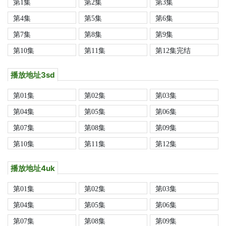
第1集
第2集
第3集
第4集
第5集
第6集
第7集
第8集
第9集
第10集
第11集
第12集完结
播放地址3sd
第01集
第02集
第03集
第04集
第05集
第06集
第07集
第08集
第09集
第10集
第11集
第12集
播放地址4uk
第01集
第02集
第03集
第04集
第05集
第06集
第07集
第08集
第09集