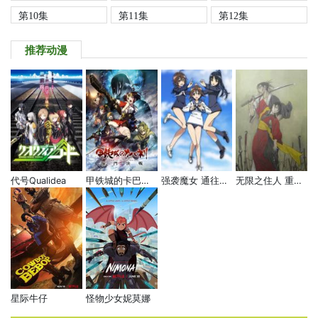
第10集
第11集
第12集
推荐动漫
代号Qualidea
甲铁城的卡巴内瑞：海门决战
强袭魔女 通往柏林之路
无限之住人 重制版
星际牛仔
怪物少女妮莫娜