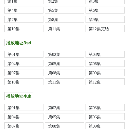
第1集
第2集
第3集
第4集
第5集
第6集
第7集
第8集
第9集
第10集
第11集
第12集完结
播放地址3sd
第01集
第02集
第03集
第04集
第05集
第06集
第07集
第08集
第09集
第10集
第11集
第12集
播放地址4uk
第01集
第02集
第03集
第04集
第05集
第06集
第07集
第08集
第09集