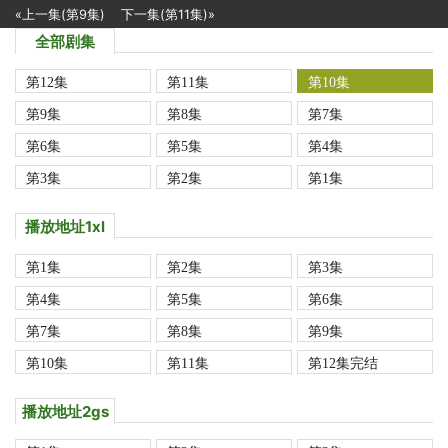
«上一集(第9集)
下一集(第11集)»
全部剧集
第12集
第11集
第10集
第9集
第8集
第7集
第6集
第5集
第4集
第3集
第2集
第1集
播放地址1xl
第1集
第2集
第3集
第4集
第5集
第6集
第7集
第8集
第9集
第10集
第11集
第12集完结
播放地址2gs