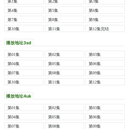
第1集
第2集
第3集
第4集
第5集
第6集
第7集
第8集
第9集
第10集
第11集
第12集完结
播放地址3sd
第01集
第02集
第03集
第04集
第05集
第06集
第07集
第08集
第09集
第10集
第11集
第12集
播放地址4uk
第01集
第02集
第03集
第04集
第05集
第06集
第07集
第08集
第09集