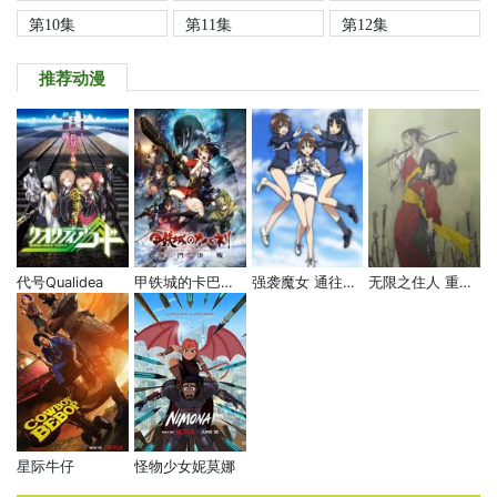
第10集
第11集
第12集
推荐动漫
代号Qualidea
甲铁城的卡巴内瑞：海门决战
强袭魔女 通往柏林之路
无限之住人 重制版
星际牛仔
怪物少女妮莫娜