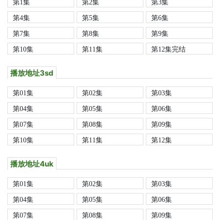
第1集
第2集
第3集
第4集
第5集
第6集
第7集
第8集
第9集
第10集
第11集
第12集完结
播放地址3sd
第01集
第02集
第03集
第04集
第05集
第06集
第07集
第08集
第09集
第10集
第11集
第12集
播放地址4uk
第01集
第02集
第03集
第04集
第05集
第06集
第07集
第08集
第09集