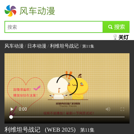
风车动漫
submit
风车动漫
/
日本动漫
/
利维坦号战记
/
第11集
利维坦号战记
(WEB
2025)
第11集