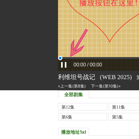
利维坦号战记
(WEB
2025)
«上一集(第8集)
下一集(第10集)»
全部剧集
第12集
第11集
第6集
第5集
播放地址1xl