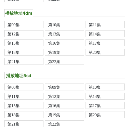
播放地址4dm
第09集
第10集
第11集
第12集
第13集
第14集
第15集
第16集
第17集
第18集
第19集
第20集
第21集
第22集
播放地址5sd
第08集
第09集
第10集
第11集
第12集
第13集
第15集
第16集
第17集
第18集
第19集
第20集
第21集
第22集