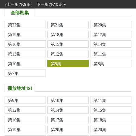
«上一集(第8集)
下一集(第10集)»
全部剧集
第22集
第21集
第20集
第19集
第18集
第17集
第16集
第15集
第14集
第13集
第12集
第11集
第10集
第9集
第8集
第7集
播放地址1xl
第9集
第10集
第11集
第12集
第14集
第15集
第16集
第17集
第18集
第19集
第20集
第20集