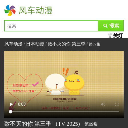
风车动漫
submit
风车动漫
/
日本动漫
/
致不灭的你 第三季
/
第09集
致不灭的你 第三季
(TV
2025)
第09集