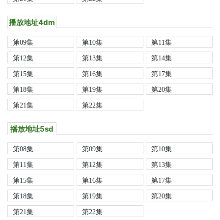
播放地址4dm
第09集
第10集
第11集
第12集
第13集
第14集
第15集
第16集
第17集
第18集
第19集
第20集
第21集
第22集
播放地址5sd
第08集
第09集
第10集
第11集
第12集
第13集
第15集
第16集
第17集
第18集
第19集
第20集
第21集
第22集