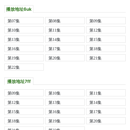
播放地址6uk
第07集
第08集
第09集
第10集
第11集
第12集
第13集
第14集
第15集
第16集
第17集
第18集
第19集
第20集
第21集
第22集
播放地址7ff
第09集
第10集
第11集
第12集
第13集
第14集
第15集
第16集
第17集
第18集
第19集
第20集