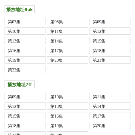
播放地址6uk
第07集
第08集
第09集
第10集
第11集
第12集
第13集
第14集
第15集
第16集
第17集
第18集
第19集
第20集
第21集
第22集
播放地址7ff
第09集
第10集
第11集
第12集
第13集
第14集
第15集
第16集
第17集
第18集
第19集
第20集