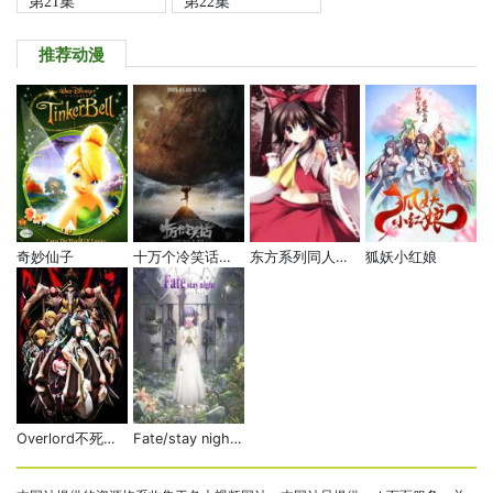
第21集
第22集
推荐动漫
奇妙仙子
十万个冷笑话电影版
东方系列同人动画
狐妖小红娘
Overlord不死者之王
Fate/stay night Heavens Feel剧场版