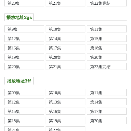
第20集
第21集
第22集完结
播放地址2gs
第9集
第10集
第11集
第12集
第14集
第15集
第16集
第17集
第18集
第19集
第20集
第20集
第20集
第21集
第22集完结
播放地址3ff
第09集
第10集
第11集
第12集
第13集
第14集
第15集
第16集
第17集
第18集
第19集
第20集
第21集
第22集