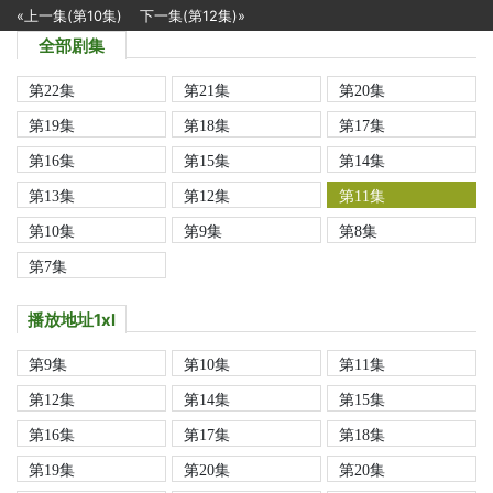
«上一集(第10集)
下一集(第12集)»
全部剧集
第22集
第21集
第20集
第19集
第18集
第17集
第16集
第15集
第14集
第13集
第12集
第11集
第10集
第9集
第8集
第7集
播放地址1xl
第9集
第10集
第11集
第12集
第14集
第15集
第16集
第17集
第18集
第19集
第20集
第20集