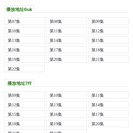
播放地址6uk
第07集
第08集
第09集
第10集
第11集
第12集
第13集
第14集
第15集
第16集
第17集
第18集
第19集
第20集
第21集
第22集
播放地址7ff
第09集
第10集
第11集
第12集
第13集
第14集
第15集
第16集
第17集
第18集
第19集
第20集