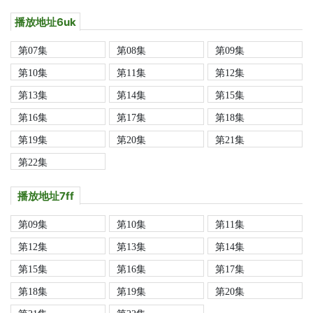
播放地址6uk
第07集
第08集
第09集
第10集
第11集
第12集
第13集
第14集
第15集
第16集
第17集
第18集
第19集
第20集
第21集
第22集
播放地址7ff
第09集
第10集
第11集
第12集
第13集
第14集
第15集
第16集
第17集
第18集
第19集
第20集