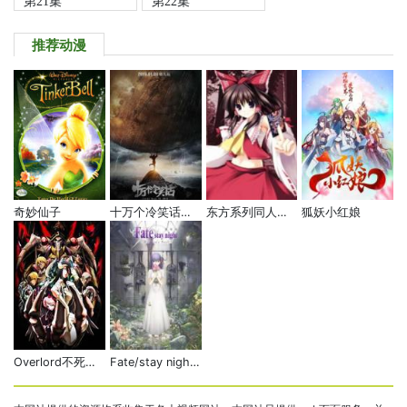
第21集
第22集
推荐动漫
奇妙仙子
十万个冷笑话电影版
东方系列同人动画
狐妖小红娘
Overlord不死者之王
Fate/stay night Heavens Feel剧场版