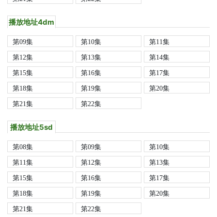
播放地址4dm
第09集
第10集
第11集
第12集
第13集
第14集
第15集
第16集
第17集
第18集
第19集
第20集
第21集
第22集
播放地址5sd
第08集
第09集
第10集
第11集
第12集
第13集
第15集
第16集
第17集
第18集
第19集
第20集
第21集
第22集