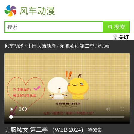
风车动漫
submit
风车动漫
/
中国大陆动漫
/
无脑魔女 第二季
/
第08集
无脑魔女 第二季
(WEB
2024)
第08集