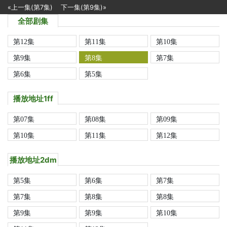
«上一集(第7集)
下一集(第9集)»
全部剧集
第12集
第11集
第10集
第9集
第8集
第7集
第6集
第5集
播放地址1ff
第07集
第08集
第09集
第10集
第11集
第12集
播放地址2dm
第5集
第6集
第7集
第7集
第8集
第8集
第9集
第9集
第10集