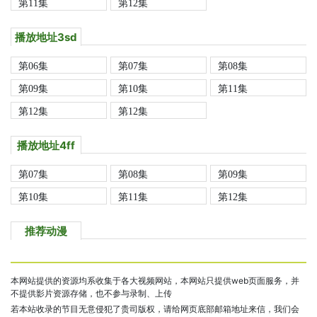
第11集
第12集
播放地址3sd
第06集
第07集
第08集
第09集
第10集
第11集
第12集
第12集
播放地址4ff
第07集
第08集
第09集
第10集
第11集
第12集
推荐动漫
本网站提供的资源均系收集于各大视频网站，本网站只提供web页面服务，并
不提供影片资源存储，也不参与录制、上传
若本站收录的节目无意侵犯了贵司版权，请给网页底部邮箱地址来信，我们会