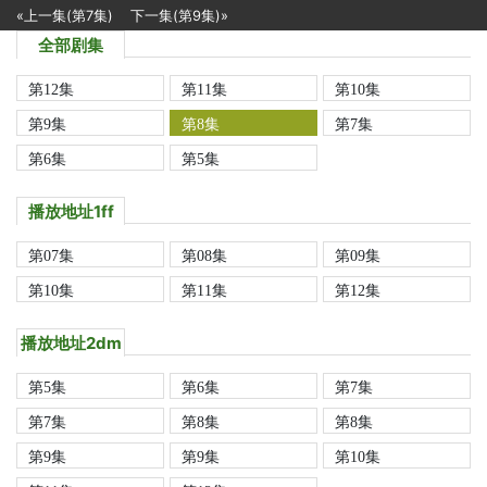
«上一集(第7集)
下一集(第9集)»
全部剧集
第12集
第11集
第10集
第9集
第8集
第7集
第6集
第5集
播放地址1ff
第07集
第08集
第09集
第10集
第11集
第12集
播放地址2dm
第5集
第6集
第7集
第7集
第8集
第8集
第9集
第9集
第10集