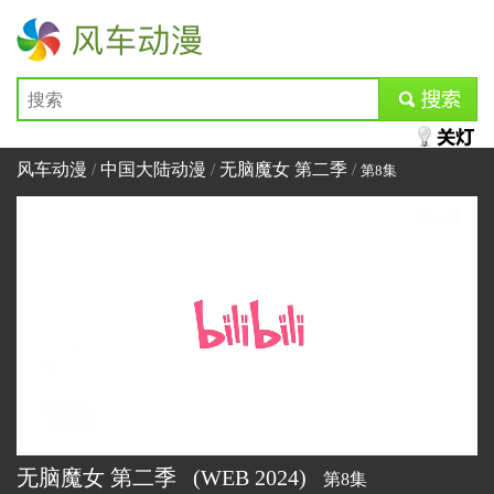
风车动漫
submit
风车动漫
/
中国大陆动漫
/
无脑魔女 第二季
/
第8集
无脑魔女 第二季
(WEB
2024)
第8集