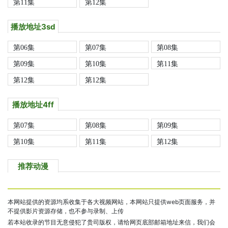
第11集
第12集
播放地址3sd
第06集
第07集
第08集
第09集
第10集
第11集
第12集
第12集
播放地址4ff
第07集
第08集
第09集
第10集
第11集
第12集
推荐动漫
本网站提供的资源均系收集于各大视频网站，本网站只提供web页面服务，并
不提供影片资源存储，也不参与录制、上传
若本站收录的节目无意侵犯了贵司版权，请给网页底部邮箱地址来信，我们会