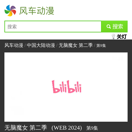
风车动漫
submit
风车动漫
/
中国大陆动漫
/
无脑魔女 第二季
/
第9集
无脑魔女 第二季
(WEB
2024)
第9集