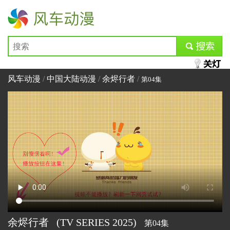
风车动漫
submit
风车动漫
/
中国大陆动漫
/
余烬行者
/
第04集
余烬行者
(TV SERIES
2025)
第04集