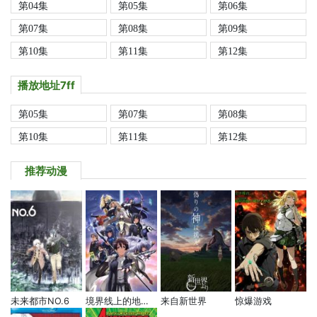
第04集
第05集
第06集
第07集
第08集
第09集
第10集
第11集
第12集
播放地址7ff
第05集
第07集
第08集
第10集
第11集
第12集
推荐动漫
未来都市NO.6
境界线上的地平线 第一季
来自新世界
惊爆游戏