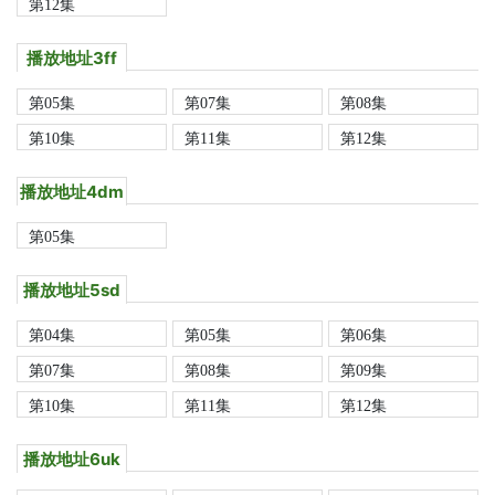
第12集
播放地址3ff
第05集
第07集
第08集
第10集
第11集
第12集
播放地址4dm
第05集
播放地址5sd
第04集
第05集
第06集
第07集
第08集
第09集
第10集
第11集
第12集
播放地址6uk