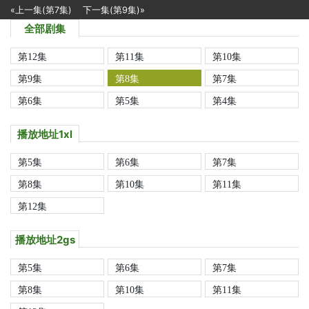
«上一集(第7集)
下一集(第9集)»
全部剧集
第12集
第11集
第10集
第9集
第8集
第7集
第6集
第5集
第4集
播放地址1xl
第5集
第6集
第7集
第8集
第10集
第11集
第12集
播放地址2gs
第5集
第6集
第7集
第8集
第10集
第11集