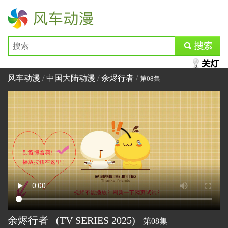
风车动漫
submit
风车动漫
/
中国大陆动漫
/
余烬行者
/
第08集
余烬行者
(TV SERIES
2025)
第08集