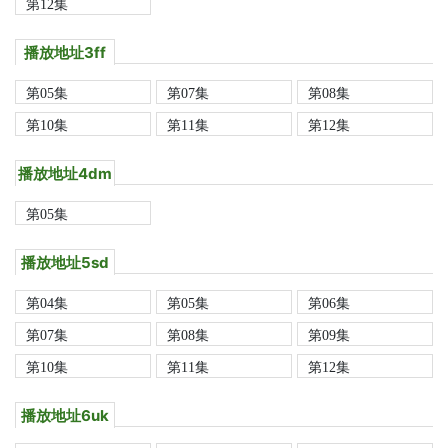
第12集
播放地址3ff
第05集
第07集
第08集
第10集
第11集
第12集
播放地址4dm
第05集
播放地址5sd
第04集
第05集
第06集
第07集
第08集
第09集
第10集
第11集
第12集
播放地址6uk