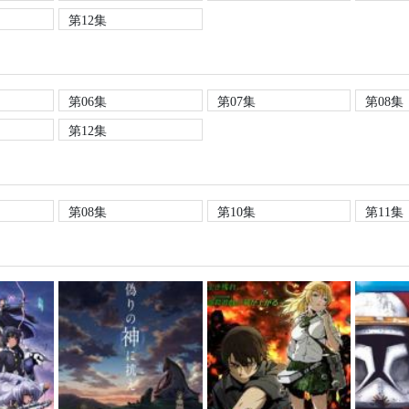
第12集
第06集
第07集
第08集
第12集
第08集
第10集
第11集