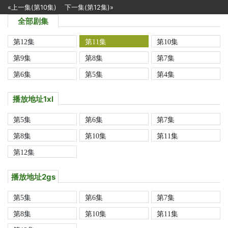
«上一集(第10集)
下一集(第12集)»
全部剧集
第12集
第11集
第10集
第9集
第8集
第7集
第6集
第5集
第4集
播放地址1xl
第5集
第6集
第7集
第8集
第10集
第11集
第12集
播放地址2gs
第5集
第6集
第7集
第8集
第10集
第11集