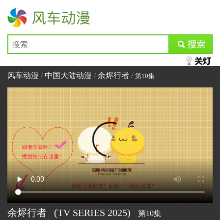
风车动漫
submit
风车动漫
/
中国大陆动漫
/
余烬行者
/
第10集
余烬行者
(TV SERIES
2025)
第10集