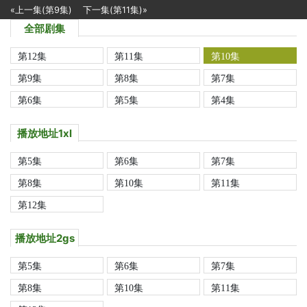
«上一集(第9集)
下一集(第11集)»
全部剧集
第12集
第11集
第10集
第9集
第8集
第7集
第6集
第5集
第4集
播放地址1xl
第5集
第6集
第7集
第8集
第10集
第11集
第12集
播放地址2gs
第5集
第6集
第7集
第8集
第10集
第11集