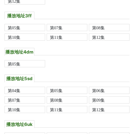
第12集
播放地址3ff
第05集
第07集
第08集
第10集
第11集
第12集
播放地址4dm
第05集
播放地址5sd
第04集
第05集
第06集
第07集
第08集
第09集
第10集
第11集
第12集
播放地址6uk