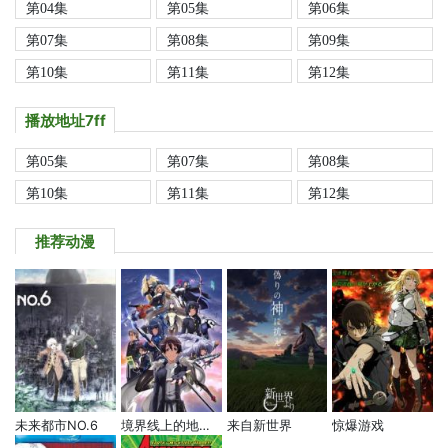
第04集
第05集
第06集
第07集
第08集
第09集
第10集
第11集
第12集
播放地址7ff
第05集
第07集
第08集
第10集
第11集
第12集
推荐动漫
未来都市NO.6
境界线上的地平线 第一季
来自新世界
惊爆游戏