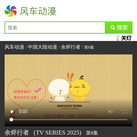
风车动漫
submit
风车动漫
/
中国大陆动漫
/
余烬行者
/
第8集
余烬行者
(TV SERIES
2025)
第8集