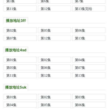
第5集
第6集
第7集
第11集
第12集
第13集完结
播放地址3ff
第02集
第05集
第06集
第07集
第12集
第13集
播放地址4sd
第01集
第02集
第04集
第05集
第06集
第07集
第11集
第12集
第13集
播放地址5uk
第01集
第02集
第03集
第04集
第05集
第06集