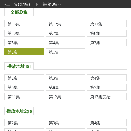
«上一集(第1集)
下一集(第3集)»
全部剧集
第13集
第12集
第11集
第10集
第7集
第6集
第5集
第4集
第3集
第2集
第1集
播放地址1xl
第2集
第3集
第4集
第5集
第6集
第7集
第11集
第12集
第13集完结
播放地址2gs
第2集
第3集
第4集