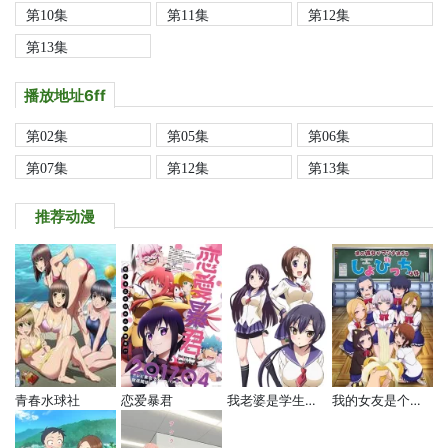
第10集
第11集
第12集
第13集
播放地址6ff
第02集
第05集
第06集
第07集
第12集
第13集
推荐动漫
青春水球社
恋爱暴君
我老婆是学生会长 第二季
我的女友是个过度认真的处女碧池