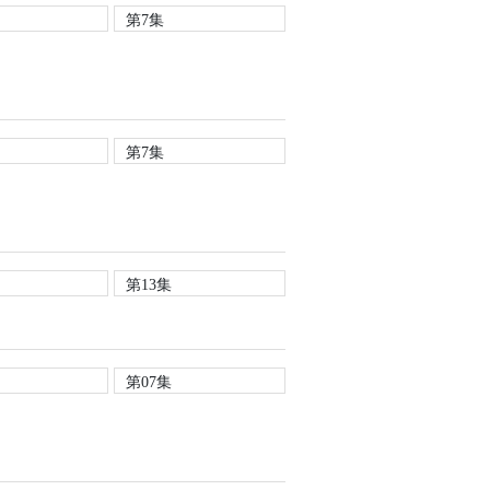
第7集
第7集
第13集
第07集