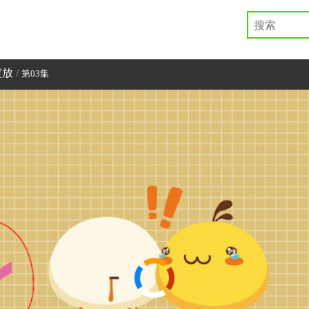
绽放
/
第03集