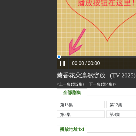
薰香花朵凛然绽放
(TV
2025)
«上一集(第2集)
下一集(第4集)»
全部剧集
第13集
第12集
第5集
第4集
播放地址1xl