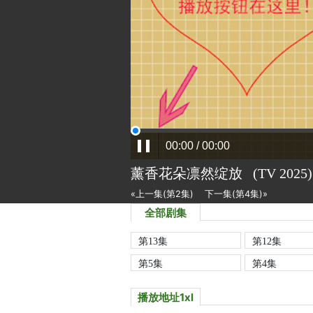
薰香花朵凛然绽放
(TV
2025)
«上一集(第2集)
下一集(第4集)»
全部剧集
第13集
第12集
第5集
第4集
播放地址1xl