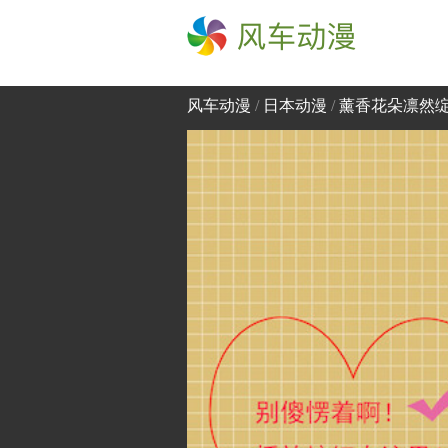
风车动漫
风车动漫
/
日本动漫
/
薰香花朵凛然