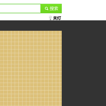
submit