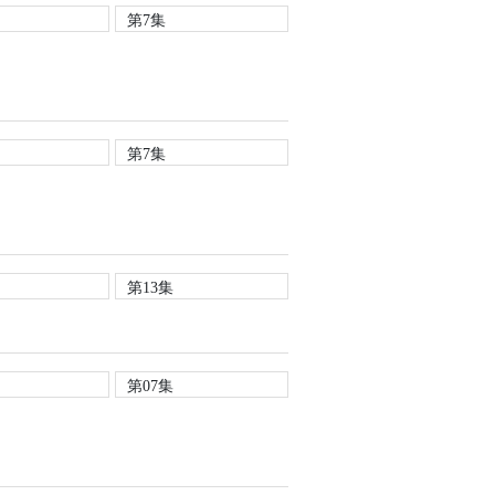
第7集
第7集
第13集
第07集