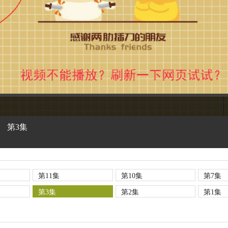
第3集
第11集
第10集
第7集
第3集
第2集
第1集