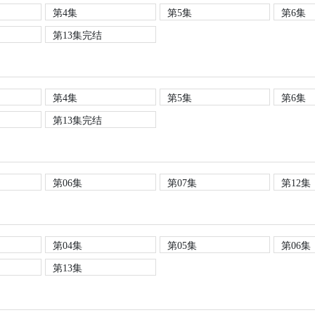
第4集
第5集
第6集
第13集完结
第4集
第5集
第6集
第13集完结
第06集
第07集
第12集
第04集
第05集
第06集
第13集