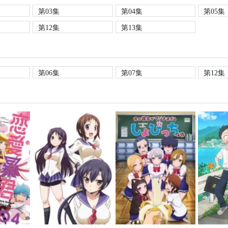
第03集
第04集
第05集
第12集
第13集
第06集
第07集
第12集