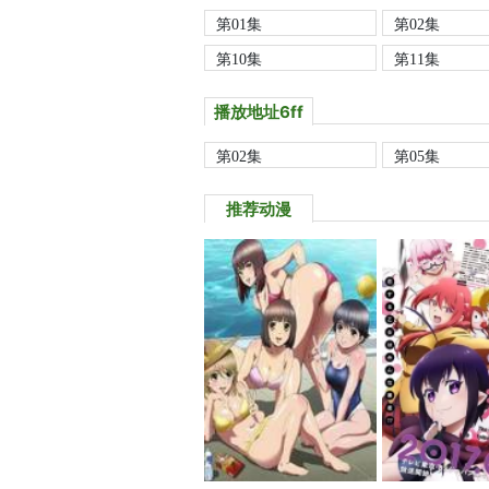
第01集
第02集
第10集
第11集
播放地址6ff
第02集
第05集
推荐动漫