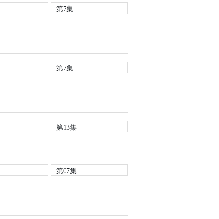
第7集
第7集
第13集
第07集