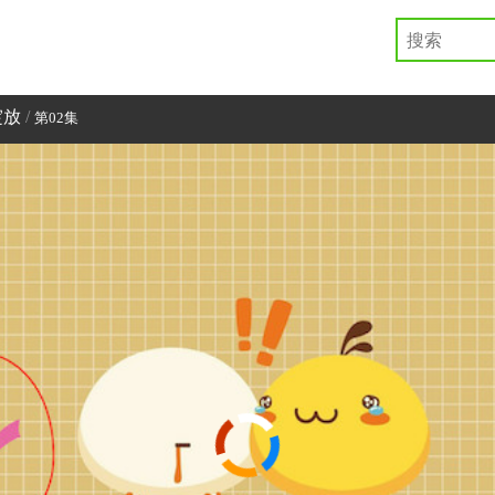
绽放
/
第02集