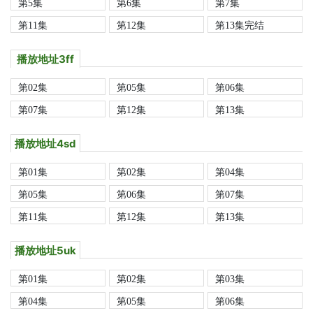
第5集
第6集
第7集
第11集
第12集
第13集完结
播放地址3ff
第02集
第05集
第06集
第07集
第12集
第13集
播放地址4sd
第01集
第02集
第04集
第05集
第06集
第07集
第11集
第12集
第13集
播放地址5uk
第01集
第02集
第03集
第04集
第05集
第06集