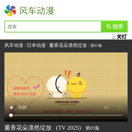
风车动漫
submit
风车动漫
/
日本动漫
/
薰香花朵凛然绽放
/
第05集
薰香花朵凛然绽放
(TV
2025)
第05集