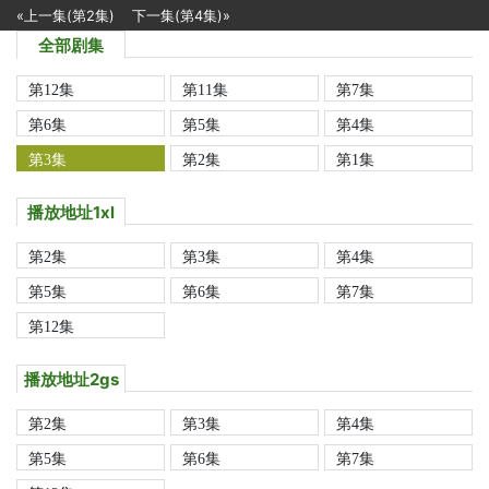
«上一集(第2集)
下一集(第4集)»
全部剧集
第12集
第11集
第7集
第6集
第5集
第4集
第3集
第2集
第1集
播放地址1xl
第2集
第3集
第4集
第5集
第6集
第7集
第12集
播放地址2gs
第2集
第3集
第4集
第5集
第6集
第7集