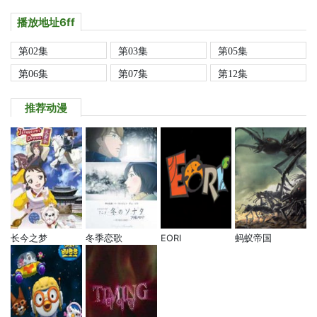
播放地址6ff
第02集
第03集
第05集
第06集
第07集
第12集
推荐动漫
长今之梦
冬季恋歌
EORI
蚂蚁帝国