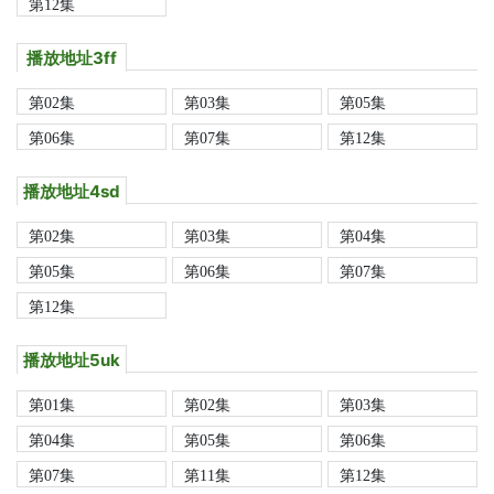
第12集
播放地址3ff
第02集
第03集
第05集
第06集
第07集
第12集
播放地址4sd
第02集
第03集
第04集
第05集
第06集
第07集
第12集
播放地址5uk
第01集
第02集
第03集
第04集
第05集
第06集
第07集
第11集
第12集