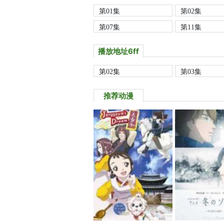
第01集
第02集
第07集
第11集
播放地址6ff
第02集
第03集
推荐动漫