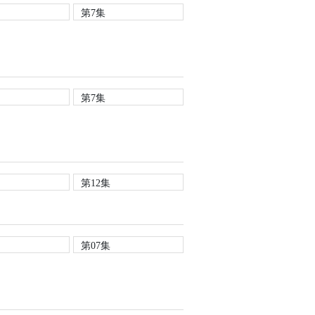
第7集
第7集
第12集
第07集