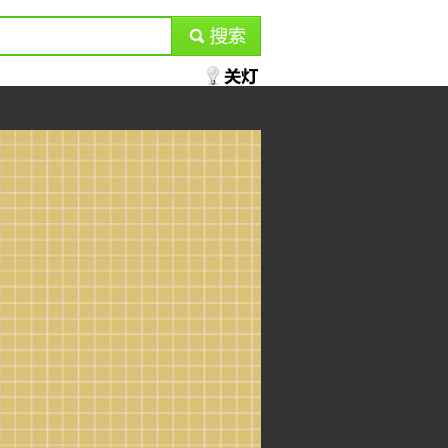
submit