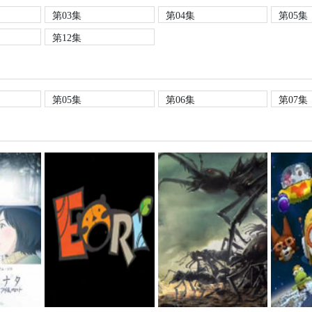
第03集
第04集
第05集
第12集
第05集
第06集
第07集