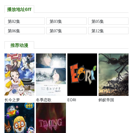
播放地址6ff
第02集
第03集
第05集
第06集
第07集
第12集
推荐动漫
长今之梦
冬季恋歌
EORI
蚂蚁帝国