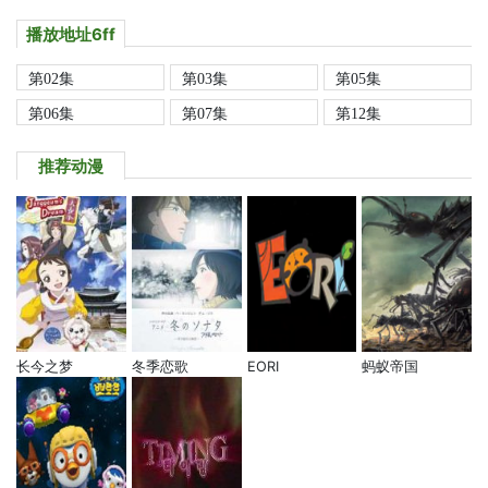
播放地址6ff
第02集
第03集
第05集
第06集
第07集
第12集
推荐动漫
长今之梦
冬季恋歌
EORI
蚂蚁帝国