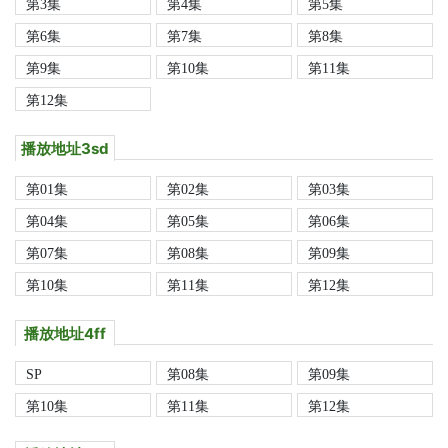
第3集
第4集
第5集
第6集
第7集
第8集
第9集
第10集
第11集
第12集
播放地址3sd
第01集
第02集
第03集
第04集
第05集
第06集
第07集
第08集
第09集
第10集
第11集
第12集
播放地址4ff
SP
第08集
第09集
第10集
第11集
第12集