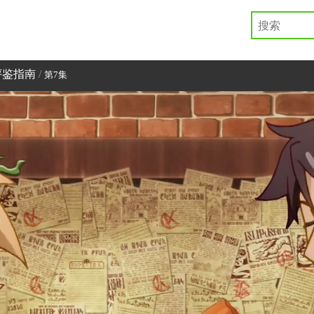
评鉴指南
/
第7集