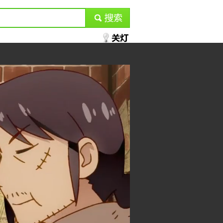
submit