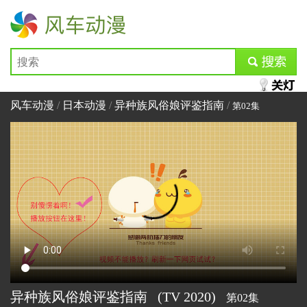
风车动漫
submit
风车动漫
/
日本动漫
/
异种族风俗娘评鉴指南
/
第02集
异种族风俗娘评鉴指南
(TV
2020)
第02集