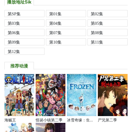
播放地址5ik
第SP集
第01集
第02集
第03集
第04集
第05集
第06集
第07集
第08集
第09集
第10集
第11集
第12集
推荐动漫
海贼王
怪诞小镇第二季
冰雪奇缘：生日惊喜
尸兄第二季