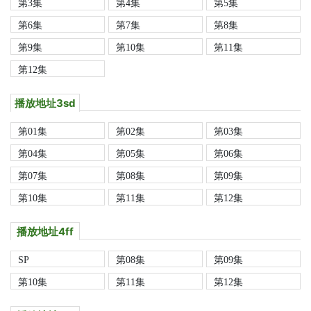
第3集
第4集
第5集
第6集
第7集
第8集
第9集
第10集
第11集
第12集
播放地址3sd
第01集
第02集
第03集
第04集
第05集
第06集
第07集
第08集
第09集
第10集
第11集
第12集
播放地址4ff
SP
第08集
第09集
第10集
第11集
第12集