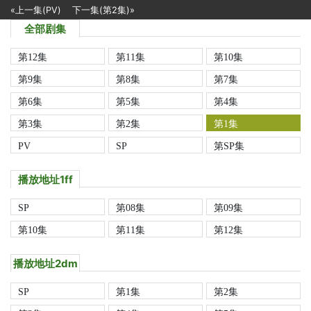
«上一集(PV)
下一集(第2集)»
全部剧集
第12集
第11集
第10集
第9集
第8集
第7集
第6集
第5集
第4集
第3集
第2集
第1集
PV
SP
第SP集
播放地址1ff
SP
第08集
第09集
第10集
第11集
第12集
播放地址2dm
SP
第1集
第2集