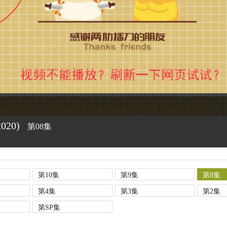
2020)
第08集
第10集
第9集
第8集
第4集
第3集
第2集
第SP集