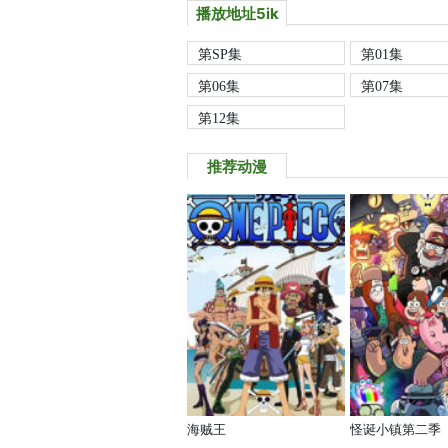
播放地址5ik
第SP集
第01集
第06集
第07集
第12集
推荐动漫
海贼王
怪诞小镇第二季