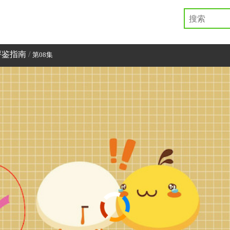
评鉴指南
/
第08集