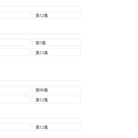
第12集
第5集
第11集
第06集
第12集
第12集