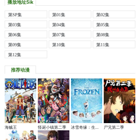
播放地址5ik
第SP集
第01集
第02集
第03集
第04集
第05集
第06集
第07集
第08集
第09集
第10集
第11集
第12集
推荐动漫
海贼王
怪诞小镇第二季
冰雪奇缘：生日惊喜
尸兄第二季