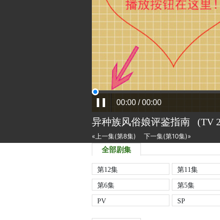
异种族风俗娘评鉴指南
(TV
«上一集(第8集)
下一集(第10集)»
全部剧集
第12集
第11集
第6集
第5集
PV
SP