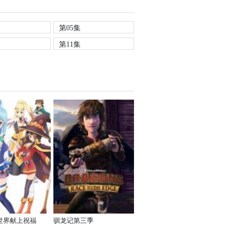
第05集
第11集
世界献上祝福
驯龙记第三季