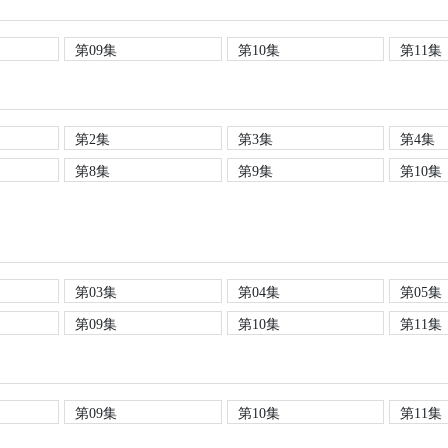
第09集
第10集
第11集
第2集
第3集
第4集
第8集
第9集
第10集
第03集
第04集
第05集
第09集
第10集
第11集
第09集
第10集
第11集