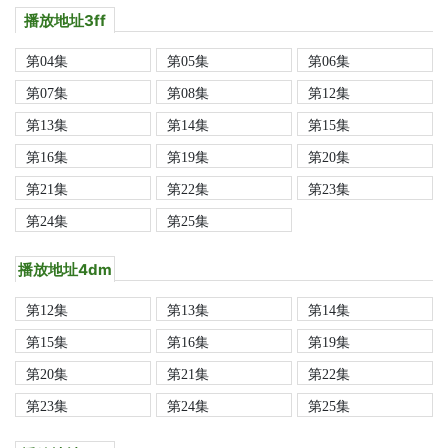
播放地址3ff
第04集
第05集
第06集
第07集
第08集
第12集
第13集
第14集
第15集
第16集
第19集
第20集
第21集
第22集
第23集
第24集
第25集
播放地址4dm
第12集
第13集
第14集
第15集
第16集
第19集
第20集
第21集
第22集
第23集
第24集
第25集