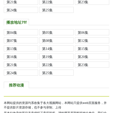
第21集
第22集
第23集
第24集
第25集
播放地址7ff
第04集
第05集
第06集
第07集
第08集
第12集
第13集
第14集
第15集
第16集
第19集
第20集
第21集
第22集
第23集
第24集
第25集
推荐动漫
本网站提供的资源均系收集于各大视频网站，本网站只提供web页面服务，并
不提供影片资源存储，也不参与录制、上传
若本站收录的节目无意侵犯了贵司版权，请给网页底部邮箱地址来信，我们会