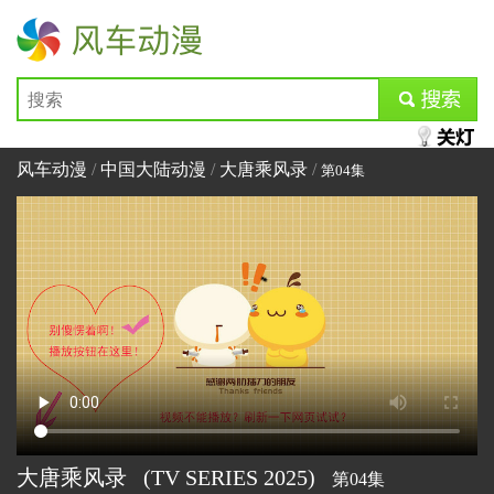
风车动漫
submit
风车动漫
/
中国大陆动漫
/
大唐乘风录
/
第04集
大唐乘风录
(TV SERIES
2025)
第04集