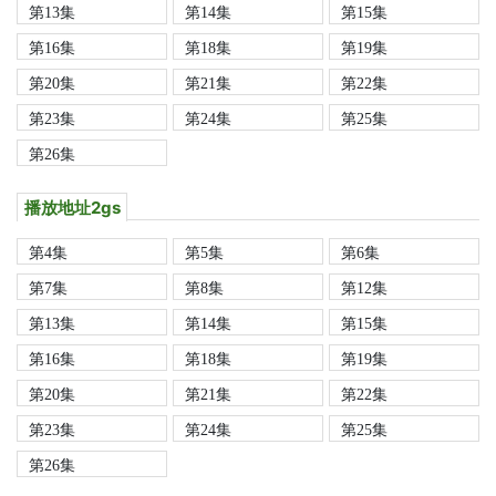
第13集
第14集
第15集
第16集
第18集
第19集
第20集
第21集
第22集
第23集
第24集
第25集
第26集
播放地址2gs
第4集
第5集
第6集
第7集
第8集
第12集
第13集
第14集
第15集
第16集
第18集
第19集
第20集
第21集
第22集
第23集
第24集
第25集
第26集