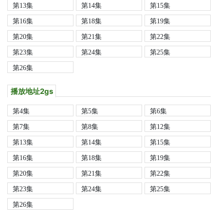
第13集
第14集
第15集
第16集
第18集
第19集
第20集
第21集
第22集
第23集
第24集
第25集
第26集
播放地址2gs
第4集
第5集
第6集
第7集
第8集
第12集
第13集
第14集
第15集
第16集
第18集
第19集
第20集
第21集
第22集
第23集
第24集
第25集
第26集