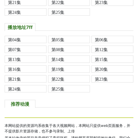
第21集
第22集
第23集
第24集
第25集
播放地址7ff
第04集
第05集
第06集
第07集
第08集
第12集
第13集
第14集
第15集
第16集
第19集
第20集
第21集
第22集
第23集
第24集
第25集
推荐动漫
本网站提供的资源均系收集于各大视频网站，本网站只提供web页面服务，并
不提供影片资源存储，也不参与录制、上传
若本站收录的节目无意侵犯了贵司版权，请给网页底部邮箱地址来信，我们会