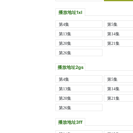
播放地址1xl
第4集
第5集
第13集
第14集
第20集
第21集
第26集
播放地址2gs
第4集
第5集
第13集
第14集
第20集
第21集
第26集
播放地址3ff