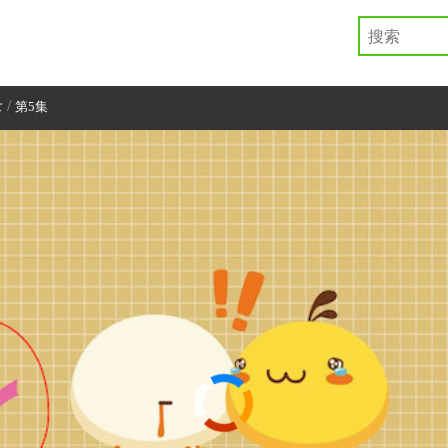
录
/
第5集