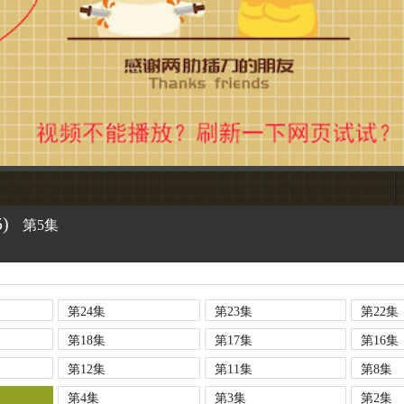
5)
第5集
第24集
第23集
第22集
第18集
第17集
第16集
第12集
第11集
第8集
第4集
第3集
第2集