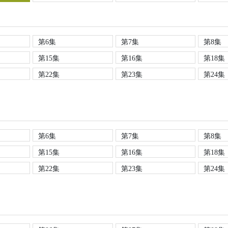
第6集
第7集
第8集
第15集
第16集
第18集
第22集
第23集
第24集
第6集
第7集
第8集
第15集
第16集
第18集
第22集
第23集
第24集