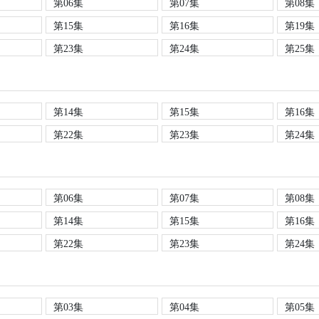
第06集
第07集
第08集
第15集
第16集
第19集
第23集
第24集
第25集
第14集
第15集
第16集
第22集
第23集
第24集
第06集
第07集
第08集
第14集
第15集
第16集
第22集
第23集
第24集
第03集
第04集
第05集