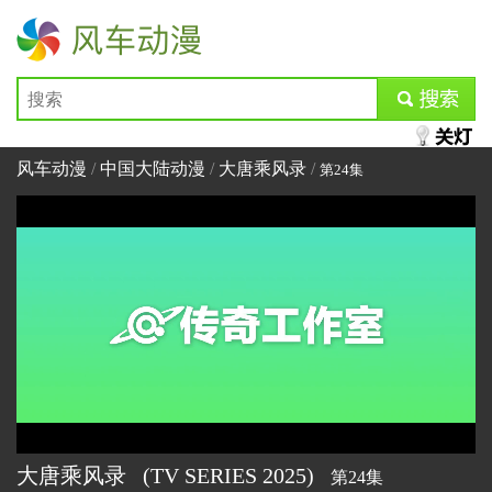
风车动漫
submit
风车动漫
/
中国大陆动漫
/
大唐乘风录
/
第24集
大唐乘风录
(TV SERIES
2025)
第24集