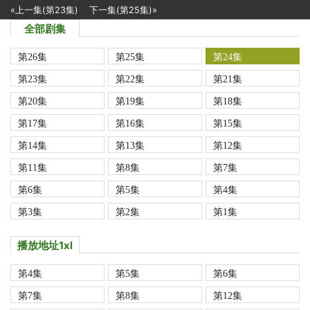
«上一集(第23集)
下一集(第25集)»
全部剧集
第26集
第25集
第24集
第23集
第22集
第21集
第20集
第19集
第18集
第17集
第16集
第15集
第14集
第13集
第12集
第11集
第8集
第7集
第6集
第5集
第4集
第3集
第2集
第1集
播放地址1xl
第4集
第5集
第6集
第7集
第8集
第12集